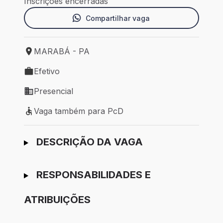
Inscrições encerradas
Compartilhar vaga
MARABÁ - PA
Local de trabalho: MARABÁ - PA
Efetivo
Tipo de vaga: Efetivo
Presencial
Modelo de trabalho: Presencial
Vaga também para PcD
Vaga também para PcD
Ir para candidatura
DESCRIÇÃO DA VAGA
RESPONSABILIDADES E
ATRIBUIÇÕES