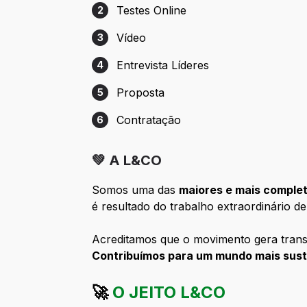
Testes Online
2
Etapa 2: Testes Online
Vídeo
3
Etapa 3: Vídeo
Entrevista Líderes
4
Etapa 4: Entrevista Líderes
Proposta
5
Etapa 5: Proposta
Contratação
6
Etapa 6: Contratação
💚 A L&CO
Somos uma das
maiores e mais comple
é resultado do trabalho extraordinário d
Acreditamos que o movimento gera trans
Contribuímos para um mundo mais suste
🚀
O JEITO L&CO