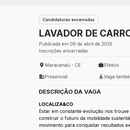
Candidaturas encerradas
LAVADOR DE CARR
Publicada em 09 de abril de 2025
Inscrições encerradas
Maracanaú - CE
Efetivo
Local de trabalho: Maracanaú - CE
Tipo de vaga: 
Presencial
Vaga tamb
Modelo de trabalho: Presencial
Vaga também 
DESCRIÇÃO DA VAGA
LOCALIZA&CO
Estar em constante evolução nos trouxe 
construir o futuro da mobilidade sustent
movimento para conquistar resultados ex