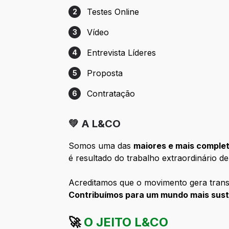
Testes Online
2
Etapa 2: Testes Online
Vídeo
3
Etapa 3: Vídeo
Entrevista Líderes
4
Etapa 4: Entrevista Líderes
Proposta
5
Etapa 5: Proposta
Contratação
6
Etapa 6: Contratação
💚 A L&CO
Somos uma das
maiores e mais comple
é resultado do trabalho extraordinário d
Acreditamos que o movimento gera trans
Contribuímos para um mundo mais suste
🚀
O JEITO L&CO