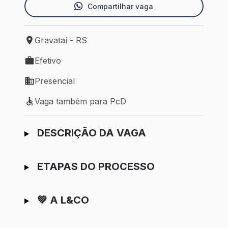
Compartilhar vaga
Gravataí - RS
Local de trabalho: Gravataí - RS
Efetivo
Tipo de vaga: Efetivo
Presencial
Modelo de trabalho: Presencial
Vaga também para PcD
Vaga também para PcD
Ir para candidatura
DESCRIÇÃO DA VAGA
ETAPAS DO PROCESSO
💚 A L&CO