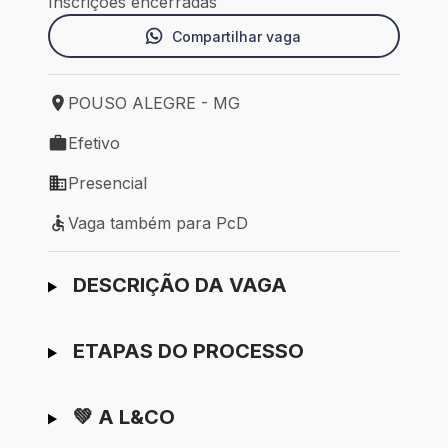
Inscrições encerradas
Compartilhar vaga
POUSO ALEGRE - MG
Local de trabalho: POUSO ALEGRE - MG
Efetivo
Tipo de vaga: Efetivo
Presencial
Modelo de trabalho: Presencial
Vaga também para PcD
Vaga também para PcD
Ir para candidatura
DESCRIÇÃO DA VAGA
ETAPAS DO PROCESSO
💚 A L&CO